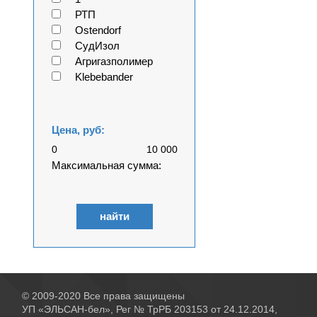
РТП
Ostendorf
СудИзол
Агригазполимер
Klebebander
Цена, руб:
0
10 000
Максимальная сумма:
найти
© 2009-2020 Все права защищены
УП «ЭЛЬСАН-бел», Рег № ТрРБ 203153 от 24.12.2014,