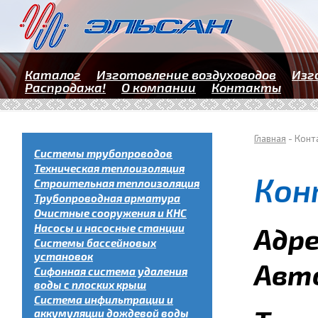
Каталог
Изготовление воздуховодов
Изг
Распродажа!
О компании
Контакты
Главная
- Конт
Системы трубопроводов
Техническая теплоизоляция
Ко
Строительная теплоизоляция
Трубопроводная арматура
Очистные сооружения и КНС
Насосы и насосные станции
Адре
Системы бассейновых
установок
Авт
Сифонная система удаления
воды с плоских крыш
Система инфильтрации и
аккумуляции дождевой воды