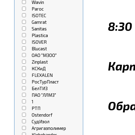
Wavin
Paroc
ISOTEC
8:30 
Gamrat
Sanitas
Plastica
ISOVER
Blucast
ОАО "МЗОО"
Карт
Zinplast
КСКиД
FLEXALEN
РосТурПласт
БелТИЗ
ПАО "ЛЛМЗ"
Обра
1
РТП
Ostendorf
СудИзол
Агригазполимер
Klebebander